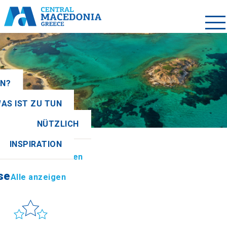
EN?
AS IST ZU TUN
NÜTZLICH
se
Alle anzeigen
INSPIRATION
ionen
Alle anzeigen
se
Alle anzeigen
Sonne & Meer
to get there