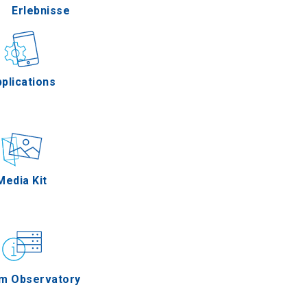
Erlebnisse
Gastronomie
plications
Ereignisse
Media Kit
m Observatory