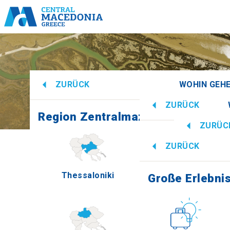
ZURÜCK
WOHIN GEH
ZURÜCK
Region Zentralmazedonien
Alle anze
ZURÜC
Große Erlebni
ZURÜCK
Informa
Thessaloniki
Imathia
Große Erlebni
Kultur
How