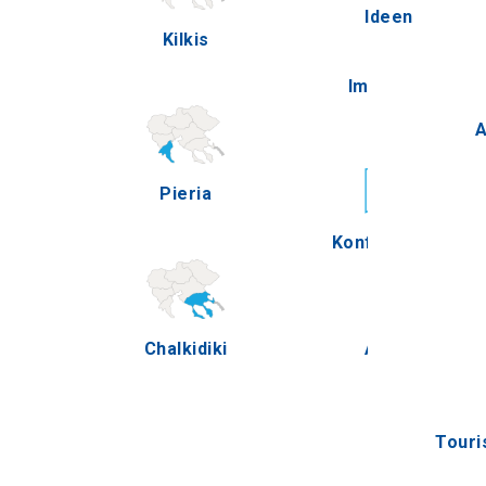
Ideen
Kilkis
Pella
Im Freien
A
Pieria
Serres
Konferenzen
Chalkidiki
Agion Oros
Touri