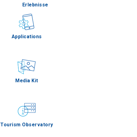
Erlebnisse
a
Gastronomie
Applications
es
en
Ereignisse
Media Kit
ros
Tourism Observatory