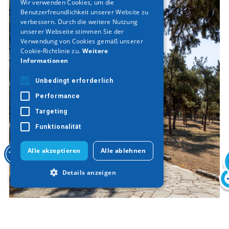
Wir verwenden Cookies, um die
Benutzerfreundlichkeit unserer Website zu
GERMAN
verbessern. Durch die weitere Nutzung
unserer Webseite stimmen Sie der
Verwendung von Cookies gemäß unserer
Cookie-Richtlinie zu.
Weitere
Informationen
Unbedingt erforderlich
Performance
Targeting
Funktionalität
Alle akzeptieren
Alle ablehnen
Details anzeigen
Unbedingt erforderlich
Performance
Targeting