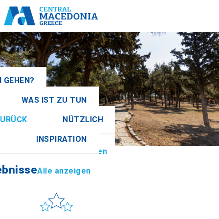
 GEHEN?
WAS IST ZU TUN
e anzeigen
URÜCK
NÜTZLICH
ebnisse
Alle anzeigen
INSPIRATION
ormationen
Alle anzeigen
ia
ebnisse
Alle anzeigen
Sonne & Meer
How to get there