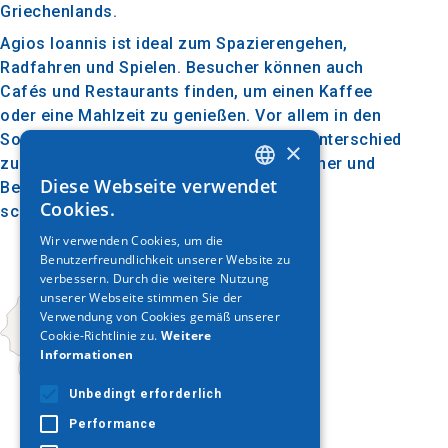
Griechenlands.
Agios Ioannis ist ideal zum Spazierengehen,
Radfahren und Spielen. Besucher können auch
Cafés und Restaurants finden, um einen Kaffee
oder eine Mahlzeit zu genießen. Vor allem in den
Sommermonaten, wenn der Temperaturunterschied
×
zur Stadt erheblich ist, besuchen Einwohner und
Diese Webseite verwendet
Besucher die Gegend, um frische Luft zu
GREEK
Cookies.
schnappen.
ENGLISH
Wir verwenden Cookies, um die
Benutzerfreundlichkeit unserer Website zu
GERMAN
verbessern. Durch die weitere Nutzung
unserer Webseite stimmen Sie der
Verwendung von Cookies gemäß unserer
Cookie-Richtlinie zu.
Weitere
Informationen
Unbedingt erforderlich
Performance