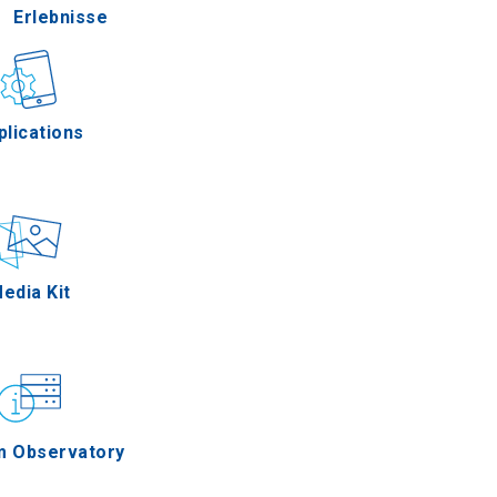
Erlebnisse
Gastronomie
plications
Ereignisse
edia Kit
m Observatory