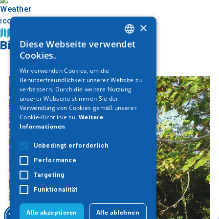
×
Auf der Karte finden
Diese Webseite verwendet
Bildergalerie
GREEK
Cookies.
ENGLISH
Wir verwenden Cookies, um die
Benutzerfreundlichkeit unserer Website zu
GERMAN
verbessern. Durch die weitere Nutzung
unserer Webseite stimmen Sie der
Verwendung von Cookies gemäß unserer
Cookie-Richtlinie zu.
Weitere
Informationen
Unbedingt erforderlich
Performance
Targeting
Funktionalität
Alle akzeptieren
Alle ablehnen