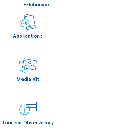
Erlebnisse
a
n
Gastronomie
Applications
es
en
Ereignisse
Media Kit
Oros
Tourism Observatory