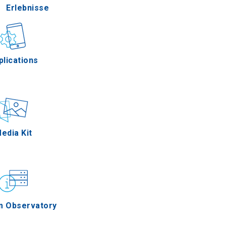
Erlebnisse
Gastronomie
plications
Ereignisse
edia Kit
m Observatory