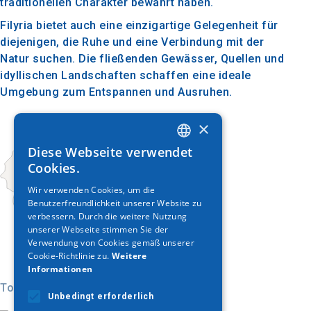
traditionellen Charakter bewahrt haben.
Filyria bietet auch eine einzigartige Gelegenheit für
diejenigen, die Ruhe und eine Verbindung mit der
Natur suchen. Die fließenden Gewässer, Quellen und
idyllischen Landschaften schaffen eine ideale
Umgebung zum Entspannen und Ausruhen.
×
Diese Webseite verwendet
GREEK
Cookies.
ENGLISH
Wir verwenden Cookies, um die
Benutzerfreundlichkeit unserer Website zu
GERMAN
verbessern. Durch die weitere Nutzung
unserer Webseite stimmen Sie der
Verwendung von Cookies gemäß unserer
Cookie-Richtlinie zu.
Weitere
Informationen
Today
Unbedingt erforderlich