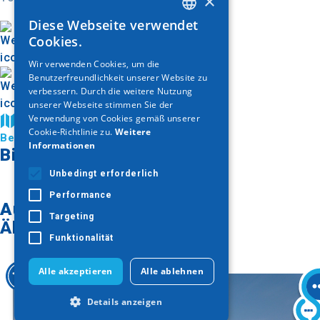
×
Diese Webseite verwendet
GREEK
Cookies.
ENGLISH
Wir verwenden Cookies, um die
Benutzerfreundlichkeit unserer Website zu
GERMAN
verbessern. Durch die weitere Nutzung
unserer Webseite stimmen Sie der
Verwendung von Cookies gemäß unserer
Auf der Karte finden
Cookie-Richtlinie zu.
Weitere
Besuchen Sie Chalkidiki
Informationen
Bildergalerie
Unbedingt erforderlich
Performance
Auf der Karte finden
Targeting
Ähnliche Artikel
Funktionalität
Alle akzeptieren
Alle ablehnen
Details anzeigen