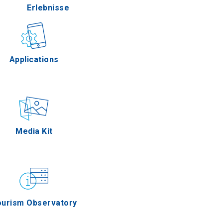
Erlebnisse
Gastronomie
Applications
Ereignisse
Media Kit
s
ourism Observatory