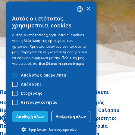
×
Αυτός ο ιστότοπος
GREEK
χρησιμοποιεί cookies
ENGLISH
Αυτός ο ιστότοπος χρησιμοποιεί cookies
για τη βελτίωση της εμπειρίας των
GERMAN
χρηστών. Χρησιμοποιώντας τον ιστότοπό
μας, παρέχετε τη συγκατάθεσή σας για όλα
τα cookies σύμφωνα με την Πολιτική μας
για τα cookies.
Διαβάστε περισσότερα
Απολύτως απαραίτητα
Απόδοσης
Πού να πάτε
Τι να κάνετε
Στόχευσης
Θεσσαλονίκη
Πολιτισμός
Λειτουργικότητας
Ημαθία
Ήλιος & Θάλασσα
Αποδοχή όλων
Απόρριψη όλων
Κιλκίς
Δραστηριότητες
Πέλλα
Γαστρονομία
Εμφάνιση λεπτομερειών
Πιερία
Συνέδρια