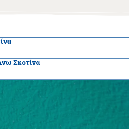
ίνα
Άνω Σκοτίνα