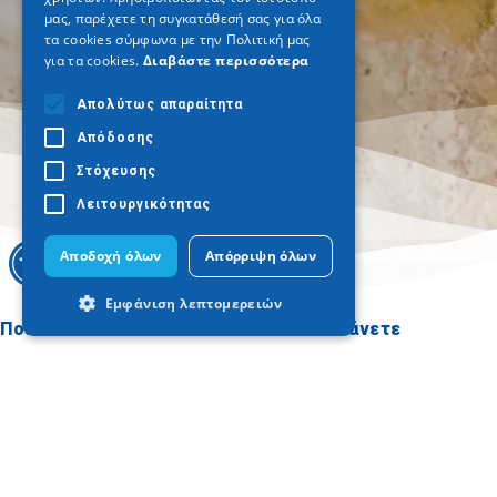
μας, παρέχετε τη συγκατάθεσή σας για όλα
τα cookies σύμφωνα με την Πολιτική μας
για τα cookies.
Διαβάστε περισσότερα
Απολύτως απαραίτητα
Απόδοσης
Στόχευσης
Λειτουργικότητας
Αποδοχή όλων
Απόρριψη όλων
Εμφάνιση λεπτομερειών
Πού να πάτε
Τι να κάνετε
Θεσσαλονίκη
Πολιτισμός
Απολύτως απαραίτητα
Απόδοσης
Ημαθία
Ήλιος & Θάλασσα
Στόχευσης
Λειτουργικότητας
Κιλκίς
Δραστηριότητες
Πέλλα
Γαστρονομία
Τα απολύτως απαραίτητα cookies
επιτρέπουν βασικές λειτουργίες του
Πιερία
Συνέδρια
ιστότοπου, όπως τη σύνδεση χρήστη και