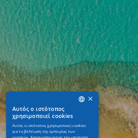
×
Αυτός ο ιστότοπος
GREEK
χρησιμοποιεί cookies
ENGLISH
Αυτός ο ιστότοπος χρησιμοποιεί cookies
για τη βελτίωση της εμπειρίας των
GERMAN
χρηστών. Χρησιμοποιώντας τον ιστότοπό