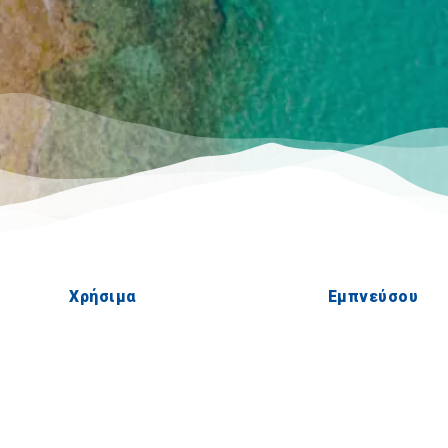
Χρήσιμα
Εμπνεύσου
Πώς να φτάσετε
Εμπειρίες
Εφαρμογές
Ιδεές για ταξίδ
Πολυμέσα
Παρατηρητήριο Τουρισμού
Tour Operators e-learning