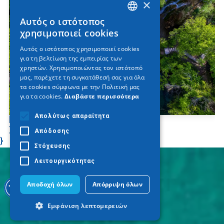
×
Αυτός ο ιστότοπος
GREEK
χρησιμοποιεί cookies
ENGLISH
Αυτός ο ιστότοπος χρησιμοποιεί cookies
για τη βελτίωση της εμπειρίας των
GERMAN
χρηστών. Χρησιμοποιώντας τον ιστότοπό
μας, παρέχετε τη συγκατάθεσή σας για όλα
τα cookies σύμφωνα με την Πολιτική μας
για τα cookies.
Διαβάστε περισσότερα
Απολύτως απαραίτητα
Καταρράκτες Σκρα - Βουτιά στη
Σμαραγδένια Λίμνη
Απόδοσης
}
Στόχευσης
Λειτουργικότητας
Αποδοχή όλων
Απόρριψη όλων
Εμφάνιση λεπτομερειών