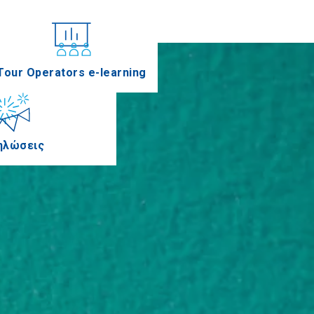
νέδρια
Tour Operators e-learning
ηλώσεις