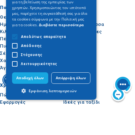
για τη βελτίωση της εμπειρίας των
GERMAN
Πού να πάτε
Τι να κάνετε
χρηστών. Χρησιμοποιώντας τον ιστότοπό
μας, παρέχετε τη συγκατάθεσή σας για όλα
Θεσσαλονίκη
Πολιτισμός
τα cookies σύμφωνα με την Πολιτική μας
Ημαθία
Ήλιος & Θάλασσα
για τα cookies.
Διαβάστε περισσότερα
Κιλκίς
Δραστηριότητες
Απολύτως απαραίτητα
Πέλλα
Γαστρονομία
Πιερία
Συνέδρια
Απόδοσης
Σέρρες
Στόχευσης
Χαλκιδική
Λειτουργικότητας
Άγιον Όρος
Αποδοχή όλων
Απόρριψη όλων
Χρήσιμα
Εμπνεύσου
Εμφάνιση λεπτομερειών
Πώς να φτάσετε
Εμπειρίες
Εφαρμογές
Ιδεές για ταξίδι
Πολυμέσα
Απολύτως απαραίτητα
Απόδοσης
Παρατηρητήριο
Στόχευσης
Λειτουργικότητας
Τουρισμού
Tour Operators e-
Τα απολύτως απαραίτητα cookies