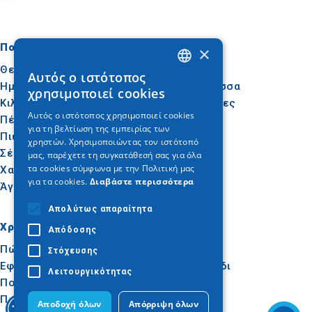
Πού να πάτε
Τι να κάνετε
×
Θεσσαλονίκη
Πολιτισμός
Αυτός ο ιστότοπος
GREEK
Ημαθία
Ήλιος & Θάλασσα
χρησιμοποιεί cookies
Κιλκίς
Δραστηριότητες
ENGLISH
Αυτός ο ιστότοπος χρησιμοποιεί cookies
Πέλλα
Γαστρονομία
για τη βελτίωση της εμπειρίας των
GERMAN
Πιερία
Συνέδρια
χρηστών. Χρησιμοποιώντας τον ιστότοπό
Σέρρες
μας, παρέχετε τη συγκατάθεσή σας για όλα
τα cookies σύμφωνα με την Πολιτική μας
Χαλκιδική
για τα cookies.
Διαβάστε περισσότερα
Άγιον Όρος
Απολύτως απαραίτητα
Χρήσιμα
Εμπνεύσου
Απόδοσης
Πώς να φτάσετε
Εμπειρίες
Στόχευσης
Εφαρμογές
Ιδεές για ταξίδι
Λειτουργικότητας
Πολυμέσα
Παρατηρητήριο
Αποδοχή όλων
Απόρριψη όλων