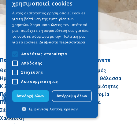
χρησιμοποιεί cookies
ENGLISH
Αυτός ο ιστότοπος χρησιμοποιεί cookies
για τη βελτίωση της εμπειρίας των
GERMAN
χρηστών. Χρησιμοποιώντας τον ιστότοπό
μας, παρέχετε τη συγκατάθεσή σας για όλα
τα cookies σύμφωνα με την Πολιτική μας
για τα cookies.
Διαβάστε περισσότερα
Απολύτως απαραίτητα
Πού να πάτε
Τι να κάνετε
Απόδοσης
Θεσσαλονίκη
Πολιτισμός
Στόχευσης
Ημαθία
Ήλιος & Θάλασσα
Λειτουργικότητας
Κιλκίς
Δραστηριότητες
Πέλλα
Γαστρονομία
Αποδοχή όλων
Απόρριψη όλων
Πιερία
Συνέδρια
Εμφάνιση λεπτομερειών
Σέρρες
Χαλκιδική
Άγιον Όρος
Απολύτως απαραίτητα
Απόδοσης