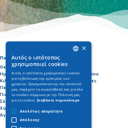
×
Αυτός ο ιστότοπος
Πού να πάτε
Τι να κάνετε
GREEK
χρησιμοποιεί cookies
Θεσσαλονίκη
Πολιτισμός
ENGLISH
Αυτός ο ιστότοπος χρησιμοποιεί cookies
Ημαθία
Ήλιος & Θάλασσα
για τη βελτίωση της εμπειρίας των
GERMAN
Κιλκίς
Δραστηριότητες
χρηστών. Χρησιμοποιώντας τον ιστότοπό
Πέλλα
Γαστρονομία
μας, παρέχετε τη συγκατάθεσή σας για όλα
Πιερία
Συνέδρια
τα cookies σύμφωνα με την Πολιτική μας
για τα cookies.
Διαβάστε περισσότερα
Σέρρες
Χαλκιδική
Απολύτως απαραίτητα
Άγιον Όρος
Απόδοσης