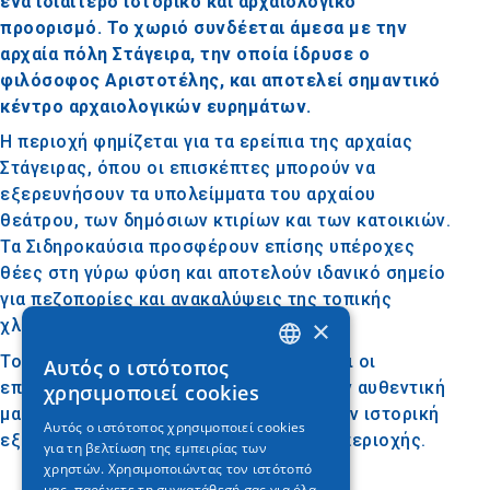
ένα ιδιαίτερο ιστορικό και αρχαιολογικό
προορισμό. Το χωριό συνδέεται άμεσα με την
αρχαία πόλη Στάγειρα, την οποία ίδρυσε ο
φιλόσοφος Αριστοτέλης, και αποτελεί σημαντικό
κέντρο αρχαιολογικών ευρημάτων.
Η περιοχή φημίζεται για τα ερείπια της αρχαίας
Στάγειρας, όπου οι επισκέπτες μπορούν να
εξερευνήσουν τα υπολείμματα του αρχαίου
θεάτρου, των δημόσιων κτιρίων και των κατοικιών.
Τα Σιδηροκαύσια προσφέρουν επίσης υπέροχες
θέες στη γύρω φύση και αποτελούν ιδανικό σημείο
για πεζοπορίες και ανακαλύψεις της τοπικής
×
χλωρίδας και πανίδας.
Το χωριό έχει μια ήσυχη ατμόσφαιρα και οι
Αυτός ο ιστότοπος
GREEK
επισκέπτες μπορούν να απολαύσουν την αυθεντική
χρησιμοποιεί cookies
ENGLISH
μακεδονική φιλοξενία, συνδυάζοντας την ιστορική
Αυτός ο ιστότοπος χρησιμοποιεί cookies
εξερεύνηση με τη φυσική ομορφιά της περιοχής.
για τη βελτίωση της εμπειρίας των
GERMAN
χρηστών. Χρησιμοποιώντας τον ιστότοπό
μας, παρέχετε τη συγκατάθεσή σας για όλα