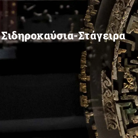
Σιδηροκαύσια-Στάγειρα