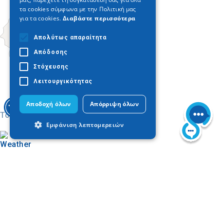
τα cookies σύμφωνα με την Πολιτική μας
για τα cookies.
Διαβάστε περισσότερα
Απολύτως απαραίτητα
Απόδοσης
Στόχευσης
Λειτουργικότητας
Αποδοχή όλων
Απόρριψη όλων
Today
Εμφάνιση λεπτομερειών
Απολύτως απαραίτητα
Απόδοσης
Στόχευσης
Λειτουργικότητας
Τα απολύτως απαραίτητα cookies
Βρείτε στον χάρτη
επιτρέπουν βασικές λειτουργίες του
ιστότοπου, όπως τη σύνδεση χρήστη και
Visit Halkidiki
τη διαχείριση λογαριασμού. Ο ιστότοπος