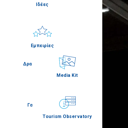
Ιδέες
ίς
Πέλλα
Ήλιος & Θάλασσα
Applications
Εμπειρίες
ία
Σέρρες
Δραστηριότητες
Media Kit
ική
Άγιον Όρος
Γαστρονομία
Tourism Observatory