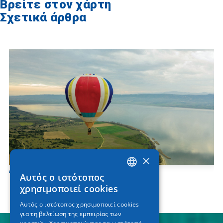
Βρείτε στον χάρτη
Σχετικά άρθρα
×
Λίμνη Βόλβη
Αυτός ο ιστότοπος
GREEK
χρησιμοποιεί cookies
ENGLISH
Αυτός ο ιστότοπος χρησιμοποιεί cookies
για τη βελτίωση της εμπειρίας των
GERMAN