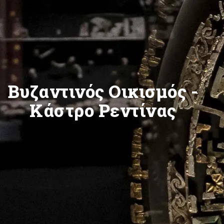
Βυζαντινός Οικισμός -
Κάστρο Ρεντίνας