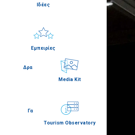
Ιδέες
ς
Πέλλα
Ήλιος & Θάλασσα
Applications
Εμπειρίες
α
Σέρρες
Δραστηριότητες
Media Kit
ική
Άγιον Όρος
Γαστρονομία
Tourism Observatory