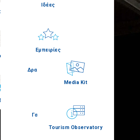
Ιδέες
κίς
Πέλλα
Ήλιος & Θάλασσα
Applications
Εμπειρίες
ρία
Σέρρες
Δραστηριότητες
Media Kit
δική
Άγιον Όρος
Γαστρονομία
Tourism Observatory