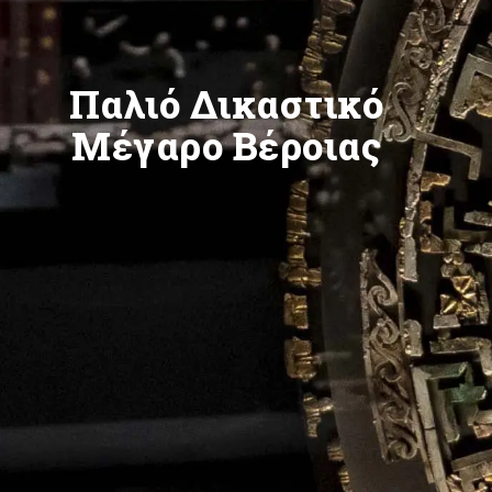
Παλιό Δικαστικό
Μέγαρο Βέροιας