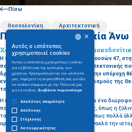
Πίσω
Θεσσαλονίκη
Αρχιτεκτονική
Παραδοσιακή κατοικία Άνω
×
Αυτός ο ιστότοπος
GREEK
Χαρακτηριστικό παράδειγμα μακεδονίτικ
χρησιμοποιεί cookies
Η παραδοσιακή κατοικία στην οδό Μουσών 47, στη
ENGLISH
Αυτός ο ιστότοπος χρησιμοποιεί cookies
παράδειγμα της μακεδονίτικης αρχιτεκτονικής που
για τη βελτίωση της εμπειρίας των
GERMAN
δρομάκια, τις παλιές κατοικίες και την υπέροχη 
χρηστών. Χρησιμοποιώντας τον ιστότοπό
μας, παρέχετε τη συγκατάθεσή σας για όλα
εναπομείναντες παραδοσιακούς οικισμούς της Θε
τα cookies σύμφωνα με την Πολιτική μας
του 1917.
για τα cookies.
Διαβάστε περισσότερα
Η κατοικία στην οδό Μουσών 47 είναι ένα διώροφο
Απολύτως απαραίτητα
παραδοσιακών σπιτιών της περιοχής, όπως η ξύλιν
Απόδοσης
τα προεξέχοντα ανώγεια. Το σπίτι, όπως πολλά άλλ
Στόχευσης
αρχιτεκτονική του μορφή, που αντανακλά την ιστορ
Λειτουργικότητας