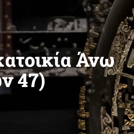
κατοικία Άνω
ν 47)