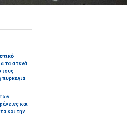
ιστικό
ια τα στενά
ιστους
ή πυρκαγιά
 των
φάνειες και
τα και την