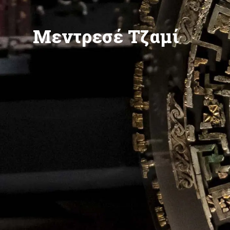
Μεντρεσέ Τζαμί