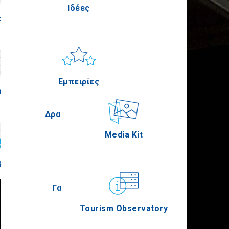
Ιδέες
κίς
Πέλλα
Ήλιος & Θάλασσα
Applications
Εμπειρίες
ρία
Σέρρες
Δραστηριότητες
Media Kit
δική
Άγιον Όρος
Γαστρονομία
Tourism Observatory