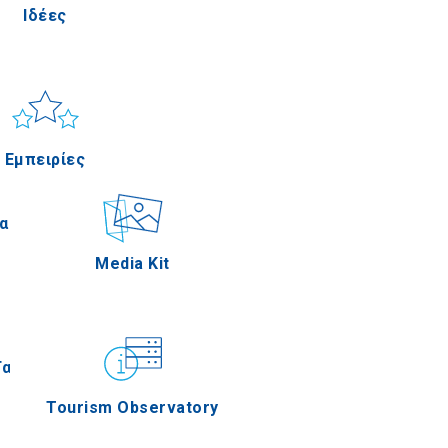
Ιδέες
Πέλλα
ιος & Θάλασσα
Applications
Εμπειρίες
Σέρρες
αστηριότητες
Media Kit
Άγιον Όρος
Γαστρονομία
Tourism Observatory