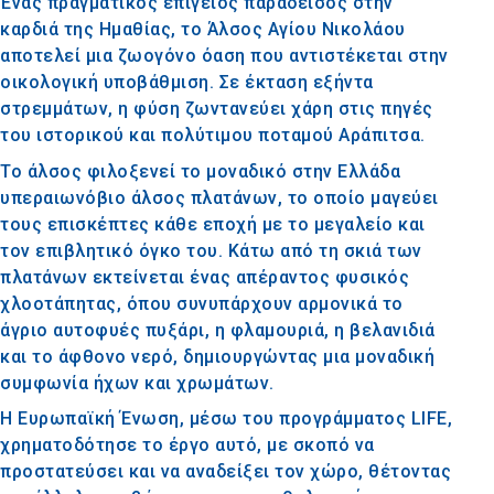
Ένας πραγματικός επίγειος παράδεισος στην
καρδιά της Ημαθίας, το Άλσος Αγίου Νικολάου
αποτελεί μια ζωογόνο όαση που αντιστέκεται στην
οικολογική υποβάθμιση. Σε έκταση εξήντα
στρεμμάτων, η φύση ζωντανεύει χάρη στις πηγές
του ιστορικού και πολύτιμου ποταμού Αράπιτσα.
Το άλσος φιλοξενεί το μοναδικό στην Ελλάδα
υπεραιωνόβιο άλσος πλατάνων, το οποίο μαγεύει
τους επισκέπτες κάθε εποχή με το μεγαλείο και
τον επιβλητικό όγκο του. Κάτω από τη σκιά των
πλατάνων εκτείνεται ένας απέραντος φυσικός
χλοοτάπητας, όπου συνυπάρχουν αρμονικά το
άγριο αυτοφυές πυξάρι, η φλαμουριά, η βελανιδιά
και το άφθονο νερό, δημιουργώντας μια μοναδική
συμφωνία ήχων και χρωμάτων.
Η Ευρωπαϊκή Ένωση, μέσω του προγράμματος LIFE,
χρηματοδότησε το έργο αυτό, με σκοπό να
προστατεύσει και να αναδείξει τον χώρο, θέτοντας