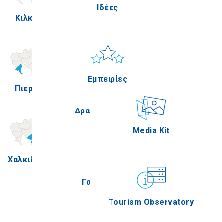
Ιδέες
Κιλκίς
Πέλλα
Ήλιος & Θάλασσα
Applications
Εμπειρίες
Πιερία
Σέρρες
Δραστηριότητες
Media Kit
Χαλκιδική
Άγιον Όρος
Γαστρονομία
Tourism Observatory