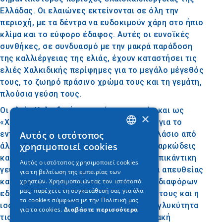
Ελλάδας. Οι ελαιώνες εκτείνονται σε όλη την
περιοχή, με τα δέντρα να ευδοκιμούν χάρη στο ήπιο
κλίμα και το εύφορο έδαφος. Αυτές οι ευνοϊκές
συνθήκες, σε συνδυασμό με την μακρά παράδοση
της καλλιέργειας της ελιάς, έχουν καταστήσει τις
ελιές Χαλκιδικής περίφημες για το μεγάλο μέγεθός
τους, το ζωηρό πράσινο χρώμα τους και τη γεμάτη,
πλούσια γεύση τους.
Οι ελιές Χαλκιδικής, που είναι γνωστές και ως
×
«Χονδροελιές Χαλκιδικής», ξεχωρίζουν για το
εντυπωσιακό μέγεθός τους, συχνά τριπλάσιο από
Αυτός ο ιστότοπος
GREEK
χρησιμοποιεί cookies
άλλες ποικιλίες. Είναι χαρακτηριστικά σαρκώδεις
ENGLISH
και προσφέρουν μια δροσερή, ελαφρώς πικάντικη
Αυτός ο ιστότοπος χρησιμοποιεί cookies
γεύση που τις καθιστά ιδανικές τόσο για απευθείας
για τη βελτίωση της εμπειρίας των
GERMAN
κατανάλωση όσο και για την παρασκευή διαφόρων
χρηστών. Χρησιμοποιώντας τον ιστότοπό
μας, παρέχετε τη συγκατάθεσή σας για όλα
εδεσμάτων. Η πλούσια, βουτυρένια υφή τους και η
τα cookies σύμφωνα με την Πολιτική μας
ισορροπία ανάμεσα στην πικράδα και τη γλυκύτητα
για τα cookies.
Διαβάστε περισσότερα
τις καθιστούν απαραίτητες στη μεσογειακή