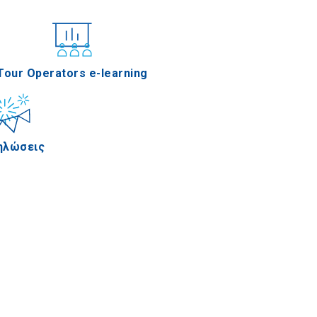
νέδρια
Tour Operators e-learning
ηλώσεις