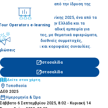
γιορτάζοντας τα 100 χρόνια από την ίδρυση της
ΔΕΘ-HELEXPO.
νέδρια
Η Διεθνής Έκθεση Θεσσαλονίκης 2025, ένα από τα
σημαντικότερα γεγονότα στην Ελλάδα και τα
Tour Operators e-learning
Βαλκάνια, υπόσχεται μια μοναδική εμπειρία για
επισκέπτες και εκθέτες, με θεματικά αφιερώματα,
καινοτόμες δράσεις, διεθνείς συμμετοχές,
πολιτιστικά δρώμενα και κορυφαίες συναυλίες.
ηλώσεις
Ιστοσελίδα
Ιστοσελίδα
Δείτε στον χάρτη
Τοποθεσία
ΔΕΘ 2025
Ημερομηνία & Ώρα
Σάββατο 6 Σεπτεμβρίου 2025, 8:02 - Κυριακή 14