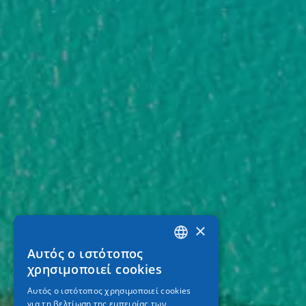
×
Αυτός ο ιστότοπος
GREEK
χρησιμοποιεί cookies
ENGLISH
Αυτός ο ιστότοπος χρησιμοποιεί cookies
για τη βελτίωση της εμπειρίας των
GERMAN