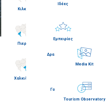
Ιδέες
Κιλκίς
Πέλλα
Ήλιος & Θάλασσα
Applications
Εμπειρίες
Πιερία
Σέρρες
Δραστηριότητες
Media Kit
Χαλκιδική
Άγιον Όρος
Γαστρονομία
Tourism Observatory