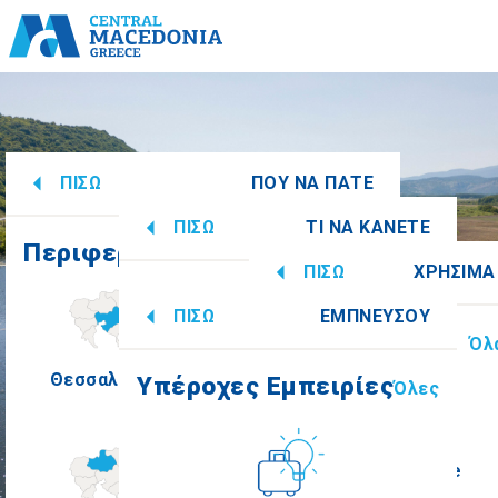
ΠΙΣΩ
ΠΟΥ ΝΑ ΠΑΤΕ
ΠΙΣΩ
ΤΙ ΝΑ ΚΑΝΕΤΕ
Περιφερειακές Ενότητες
Όλες
ΠΙΣΩ
ΧΡΗΣΙΜΑ
Υπέροχες Εμπειρίες
Όλες
ΠΙΣΩ
ΕΜΠΝΕΥΣΟΥ
Πληροφορίες
Όλ
Θεσσαλονίκη
Ημαθία
Υπέροχες Εμπειρίες
Όλες
Πολιτισμός
How to get there