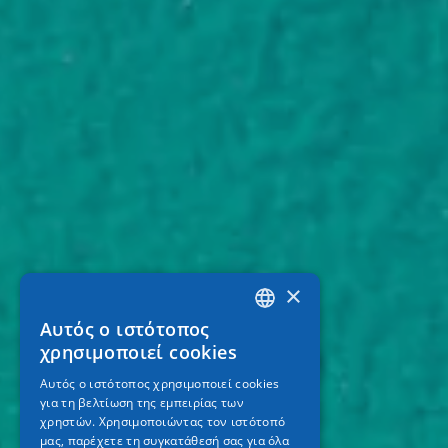
×
Αυτός ο ιστότοπος
GREEK
χρησιμοποιεί cookies
ENGLISH
Αυτός ο ιστότοπος χρησιμοποιεί cookies
για τη βελτίωση της εμπειρίας των
GERMAN
χρηστών. Χρησιμοποιώντας τον ιστότοπό
μας, παρέχετε τη συγκατάθεσή σας για όλα