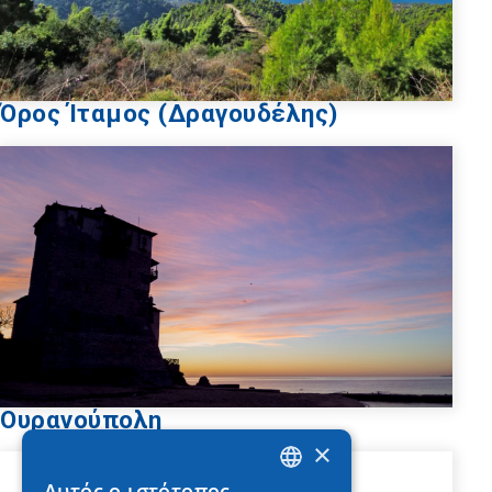
Όρος Ίταμος (Δραγουδέλης)
Ουρανούπολη
×
Αυτός ο ιστότοπος