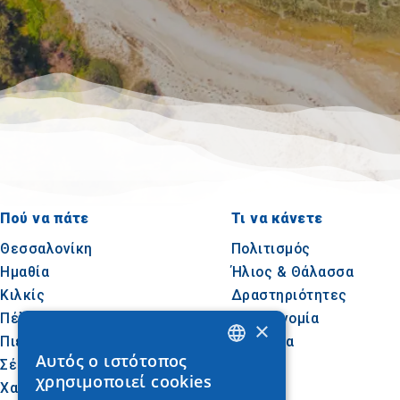
Πού να πάτε
Τι να κάνετε
Θεσσαλονίκη
Πολιτισμός
Ημαθία
Ήλιος & Θάλασσα
Κιλκίς
Δραστηριότητες
Πέλλα
Γαστρονομία
×
Πιερία
Συνέδρια
Αυτός ο ιστότοπος
Σέρρες
GREEK
χρησιμοποιεί cookies
Χαλκιδική
ENGLISH