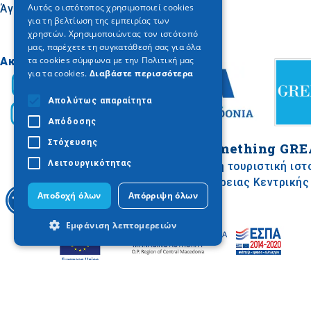
Αυτός ο ιστότοπος χρησιμοποιεί cookies
Άγιον Όρος
για τη βελτίωση της εμπειρίας των
GERMAN
χρηστών. Χρησιμοποιώντας τον ιστότοπό
μας, παρέχετε τη συγκατάθεσή σας για όλα
τα cookies σύμφωνα με την Πολιτική μας
Ακολουθήστε μας
για τα cookies.
Διαβάστε περισσότερα
Απολύτως απαραίτητα
Απόδοσης
Στόχευσης
Do something
GRE
Λειτουργικότητας
Επίσημη τουριστική ιστ
Περιφέρειας Κεντρικής
Αποδοχή όλων
Απόρριψη όλων
Εμφάνιση λεπτομερειών
Απολύτως απαραίτητα
Απόδοσης
Η συγκεκριμένη δράση αποτελεί τμήμα του Υποέργου 1 με τίτλο
Στόχευσης
Λειτουργικότητας
‘’Ολοκληρωμένο σχέδιο προώθησης τουρισμού στην Περιφέρεια
Κεντρικής Μακεδονίας’’ της Πράξης με τίτλο "Τουριστική