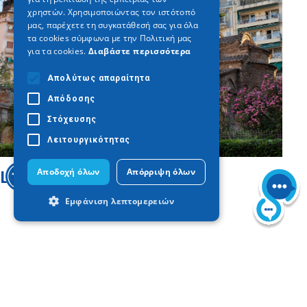
χρηστών. Χρησιμοποιώντας τον ιστότοπό
μας, παρέχετε τη συγκατάθεσή σας για όλα
τα cookies σύμφωνα με την Πολιτική μας
για τα cookies.
Διαβάστε περισσότερα
Απολύτως απαραίτητα
Απόδοσης
Στόχευσης
Λειτουργικότητας
Αποδοχή όλων
Απόρριψη όλων
L’église Saint-Pantéléimon
Εμφάνιση λεπτομερειών
Απολύτως απαραίτητα
Απόδοσης
Στόχευσης
Λειτουργικότητας
Τα απολύτως απαραίτητα cookies
επιτρέπουν βασικές λειτουργίες του