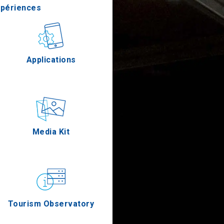
xpériences
stronomie
Applications
Épreuves
Media Kit
Tourism Observatory