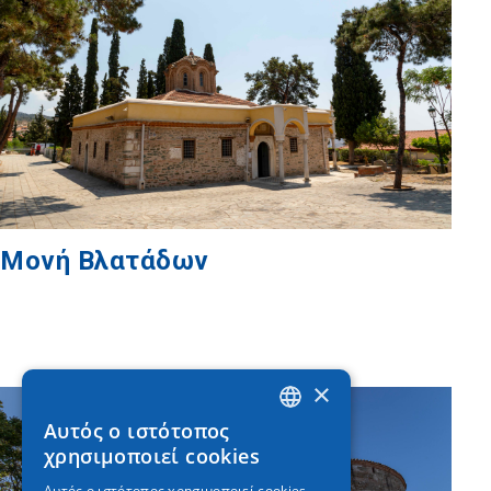
Μονή Βλατάδων
×
Αυτός ο ιστότοπος
GREEK
χρησιμοποιεί cookies
ENGLISH
Αυτός ο ιστότοπος χρησιμοποιεί cookies