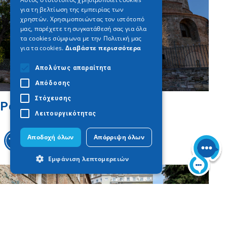
για τη βελτίωση της εμπειρίας των
GERMAN
χρηστών. Χρησιμοποιώντας τον ιστότοπό
μας, παρέχετε τη συγκατάθεσή σας για όλα
τα cookies σύμφωνα με την Πολιτική μας
για τα cookies.
Διαβάστε περισσότερα
Απολύτως απαραίτητα
Απόδοσης
Στόχευσης
Ροτόντα
Λειτουργικότητας
Αποδοχή όλων
Απόρριψη όλων
Εμφάνιση λεπτομερειών
Απολύτως απαραίτητα
Απόδοσης
Στόχευσης
Λειτουργικότητας