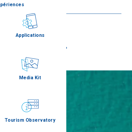
xpériences
En savoir plus
stronomie
Applications
«
»
Épreuves
Media Kit
Tourism Observatory