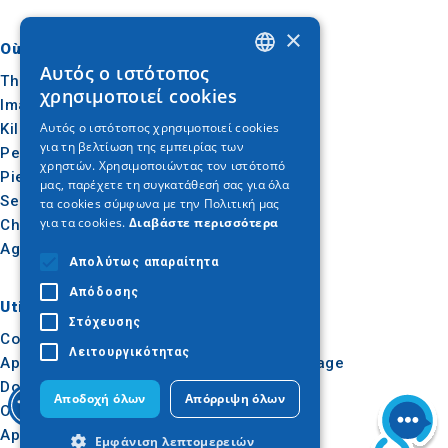
×
Où aller
Quoi faire
Αυτός ο ιστότοπος
GREEK
Thessalonique
Culture
χρησιμοποιεί cookies
Imathia
Soleil et mer
ENGLISH
Αυτός ο ιστότοπος χρησιμοποιεί cookies
Kilkis
Extérieur
για τη βελτίωση της εμπειρίας των
GERMAN
Pella
Gastronomie
χρηστών. Χρησιμοποιώντας τον ιστότοπό
Pieria
Conférence
μας, παρέχετε τη συγκατάθεσή σας για όλα
Serres
τα cookies σύμφωνα με την Πολιτική μας
για τα cookies.
Διαβάστε περισσότερα
Chalcidique
Agion Oros
Απολύτως απαραίτητα
Απόδοσης
Utile
Inspiration
Στόχευσης
Comment s'y rendre
Expériences
Λειτουργικότητας
Applications
Idées de voyage
Dossier de presse
Αποδοχή όλων
Απόρριψη όλων
Observatoire du tourisme
Apprentissage en ligne
Εμφάνιση λεπτομερειών