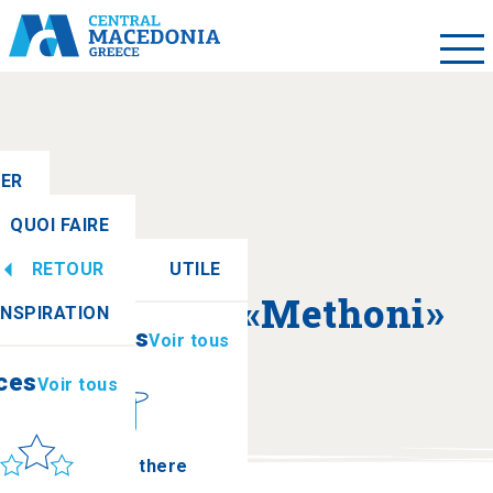
LER
QUOI FAIRE
RETOUR
UTILE
ces
Voir tous
A propos de «Methoni»
INSPIRATION
Informations
Voir tous
ces
Voir tous
leil et mer
How to get there
Plage de Methoni