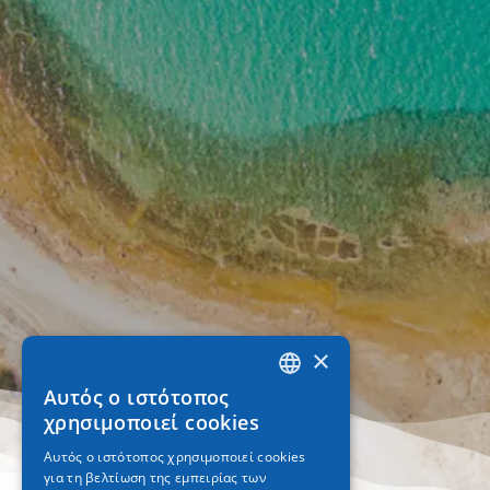
×
Αυτός ο ιστότοπος
GREEK
χρησιμοποιεί cookies
ENGLISH
Αυτός ο ιστότοπος χρησιμοποιεί cookies
για τη βελτίωση της εμπειρίας των
GERMAN