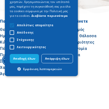
χρηστών. Χρησιμοποιώντας τον ιστότοπό
μας, παρέχετε τη συγκατάθεσή σας για όλα
τα cookies σύμφωνα με την Πολιτική μας
για τα cookies.
Διαβάστε περισσότερα
Πού να πάτε
Τι να κάνετε
Απολύτως απαραίτητα
Θεσσαλονίκη
Πολιτισμός
Απόδοσης
Ημαθία
Ήλιος & Θάλασσα
Στόχευσης
Κιλκίς
Δραστηριότητες
Λειτουργικότητας
Πέλλα
Γαστρονομία
Πιερία
Συνέδρια
Αποδοχή όλων
Απόρριψη όλων
Σέρρες
Χαλκιδική
Εμφάνιση λεπτομερειών
Άγιον Όρος
Απολύτως απαραίτητα
Απόδοσης
Ακολουθήστε μας
Στόχευσης
Λειτουργικότητας
Τα απολύτως απαραίτητα cookies
επιτρέπουν βασικές λειτουργίες του