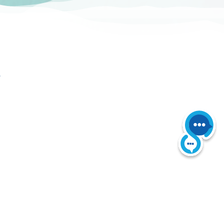
ι
 Reserved