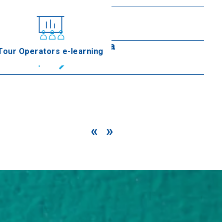
Statue Gogo Petridis
En savoir plus
Statue de Pavlos Mela
Tour Operators e-learning
En savoir plus
«
»