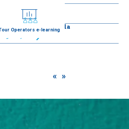
Estatua Gogo Petridis
Seguir leyendo
Estatua de Pavlos Mela
Tour Operators e-learning
Seguir leyendo
«
»