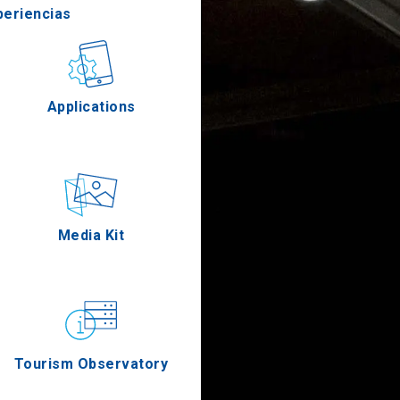
periencias
stronomía
Applications
Eventos
Media Kit
Tourism Observatory