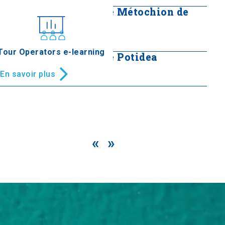
Tour du Monastère de Métochion de
Zografou
En savoir plus
Tour Operators e-learning
Site archéologique de Potidea
En savoir plus
«
»