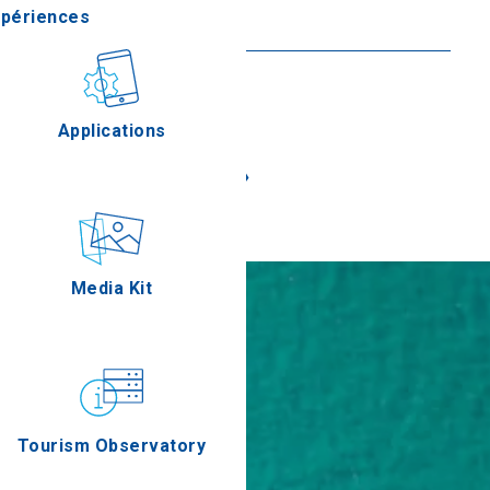
xpériences
En savoir plus
stronomie
Applications
«
»
Épreuves
Media Kit
Tourism Observatory