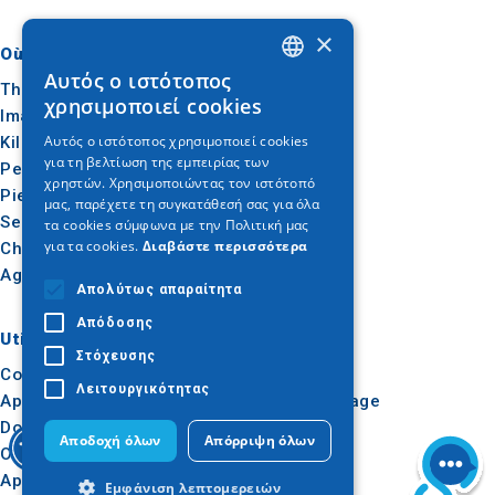
×
Où aller
Quoi faire
Αυτός ο ιστότοπος
GREEK
Thessalonique
Culture
χρησιμοποιεί cookies
Imathia
Soleil et mer
ENGLISH
Αυτός ο ιστότοπος χρησιμοποιεί cookies
Kilkis
Extérieur
για τη βελτίωση της εμπειρίας των
GERMAN
Pella
Gastronomie
χρηστών. Χρησιμοποιώντας τον ιστότοπό
Pieria
Conférence
μας, παρέχετε τη συγκατάθεσή σας για όλα
Serres
τα cookies σύμφωνα με την Πολιτική μας
για τα cookies.
Διαβάστε περισσότερα
Chalcidique
Agion Oros
Απολύτως απαραίτητα
Απόδοσης
Utile
Inspiration
Στόχευσης
Comment s'y rendre
Expériences
Λειτουργικότητας
Applications
Idées de voyage
Dossier de presse
Αποδοχή όλων
Απόρριψη όλων
Observatoire du tourisme
Apprentissage en ligne
Εμφάνιση λεπτομερειών