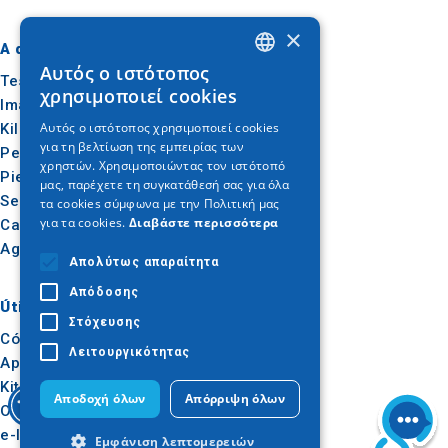
×
A dónde ir
Qué hacer
Αυτός ο ιστότοπος
GREEK
Tesalónica
Cultura
χρησιμοποιεί cookies
Imathia
Sol y mar
ENGLISH
Αυτός ο ιστότοπος χρησιμοποιεί cookies
Kilkis
Al aire libre
για τη βελτίωση της εμπειρίας των
GERMAN
Pella
Gastronomía
χρηστών. Χρησιμοποιώντας τον ιστότοπό
Pieria
Conferencias
μας, παρέχετε τη συγκατάθεσή σας για όλα
Serres
τα cookies σύμφωνα με την Πολιτική μας
για τα cookies.
Διαβάστε περισσότερα
Calcídica
Agion Oros
Απολύτως απαραίτητα
Απόδοσης
Útil
Inspiración
Στόχευσης
Cómo llegar
Experiencias
Λειτουργικότητας
Aplicaciones
Ideas de viaje
Kit de prensa
Αποδοχή όλων
Απόρριψη όλων
Observatorio del Turismo
e-learning para
Εμφάνιση λεπτομερειών