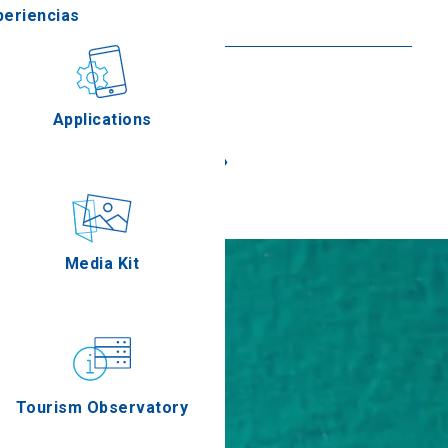
periencias
Seguir leyendo
stronomía
Applications
«
»
Eventos
Media Kit
Tourism Observatory