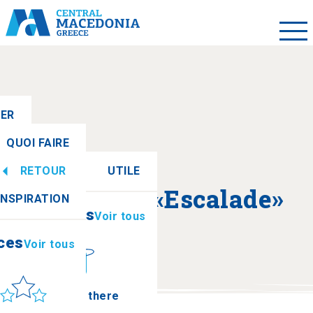
LER
QUOI FAIRE
RETOUR
UTILE
ces
Voir tous
A propos de «Escalade»
INSPIRATION
Informations
Voir tous
ces
Voir tous
leil et mer
How to get there
Lailias Ski Centre