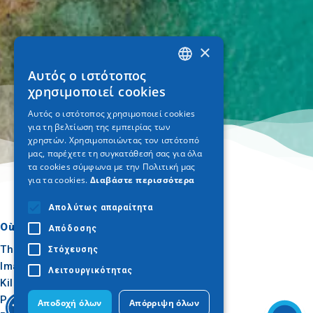
×
Αυτός ο ιστότοπος
GREEK
χρησιμοποιεί cookies
ENGLISH
Αυτός ο ιστότοπος χρησιμοποιεί cookies
για τη βελτίωση της εμπειρίας των
GERMAN
χρηστών. Χρησιμοποιώντας τον ιστότοπό
μας, παρέχετε τη συγκατάθεσή σας για όλα
τα cookies σύμφωνα με την Πολιτική μας
για τα cookies.
Διαβάστε περισσότερα
Απολύτως απαραίτητα
Où aller
Quoi faire
Απόδοσης
Thessalonique
Culture
Στόχευσης
Imathia
Soleil et mer
Λειτουργικότητας
Kilkis
Extérieur
Pella
Gastronomie
Αποδοχή όλων
Απόρριψη όλων