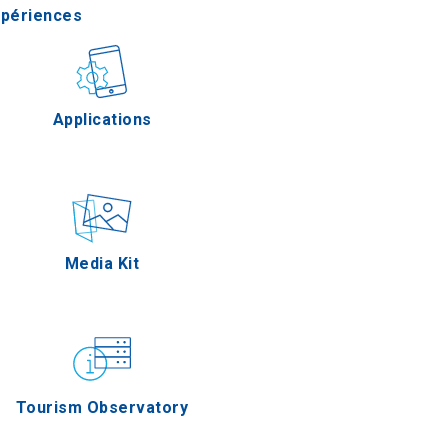
xpériences
stronomie
Applications
Épreuves
Media Kit
Tourism Observatory