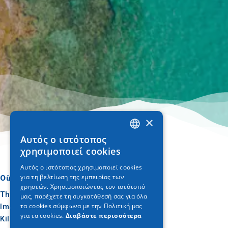
×
Αυτός ο ιστότοπος
GREEK
χρησιμοποιεί cookies
ENGLISH
Αυτός ο ιστότοπος χρησιμοποιεί cookies
για τη βελτίωση της εμπειρίας των
GERMAN
Où aller
Quoi faire
χρηστών. Χρησιμοποιώντας τον ιστότοπό
Thessalonique
Culture
μας, παρέχετε τη συγκατάθεσή σας για όλα
τα cookies σύμφωνα με την Πολιτική μας
Imathia
Soleil et mer
για τα cookies.
Διαβάστε περισσότερα
Kilkis
Extérieur