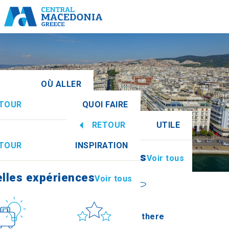
OÙ ALLER
TOUR
QUOI FAIRE
centrale
Voir tous
RETOUR
UTILE
elles expériences
Voir tous
TOUR
INSPIRATION
Informations
Voir tous
Imathia
elles expériences
Voir tous
ulture
Soleil et mer
How to get there