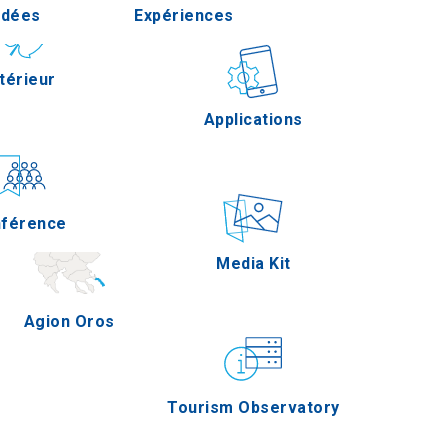
Idées
Expériences
Pella
térieur
Gastronomie
Applications
Serres
férence
Épreuves
Media Kit
Agion Oros
Tourism Observatory