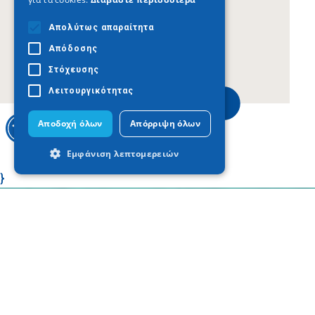
Απολύτως απαραίτητα
Απόδοσης
Στόχευσης
Λειτουργικότητας
www.thessaloniki.travel
Αποδοχή όλων
Απόρριψη όλων
Εμφάνιση λεπτομερειών
}
Απολύτως απαραίτητα
Απόδοσης
Στόχευσης
Λειτουργικότητας
Τα απολύτως απαραίτητα cookies
επιτρέπουν βασικές λειτουργίες του
ιστότοπου, όπως τη σύνδεση χρήστη και
τη διαχείριση λογαριασμού. Ο ιστότοπος
δεν μπορεί να χρησιμοποιηθεί σωστά
χωρίς τα απολύτως απαραίτητα cookies.