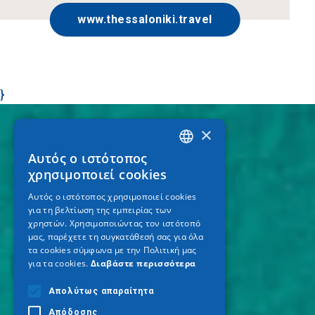
www.thessaloniki.travel
}
×
Αυτός ο ιστότοπος
GREEK
χρησιμοποιεί cookies
ENGLISH
Αυτός ο ιστότοπος χρησιμοποιεί cookies
για τη βελτίωση της εμπειρίας των
GERMAN
χρηστών. Χρησιμοποιώντας τον ιστότοπό
μας, παρέχετε τη συγκατάθεσή σας για όλα
τα cookies σύμφωνα με την Πολιτική μας
για τα cookies.
Διαβάστε περισσότερα
Απολύτως απαραίτητα
Απόδοσης