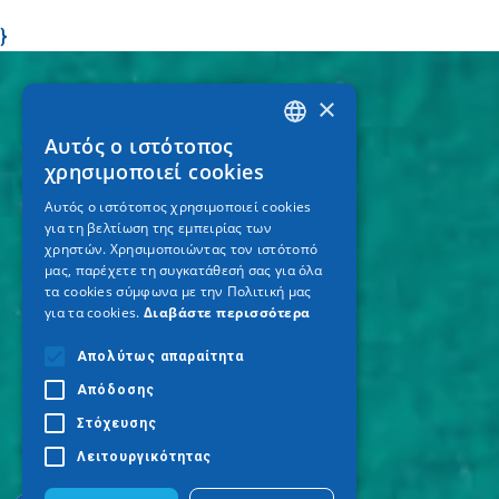
}
×
Αυτός ο ιστότοπος
GREEK
χρησιμοποιεί cookies
ENGLISH
Αυτός ο ιστότοπος χρησιμοποιεί cookies
για τη βελτίωση της εμπειρίας των
GERMAN
χρηστών. Χρησιμοποιώντας τον ιστότοπό
μας, παρέχετε τη συγκατάθεσή σας για όλα
τα cookies σύμφωνα με την Πολιτική μας
για τα cookies.
Διαβάστε περισσότερα
Απολύτως απαραίτητα
Απόδοσης
Στόχευσης
Λειτουργικότητας