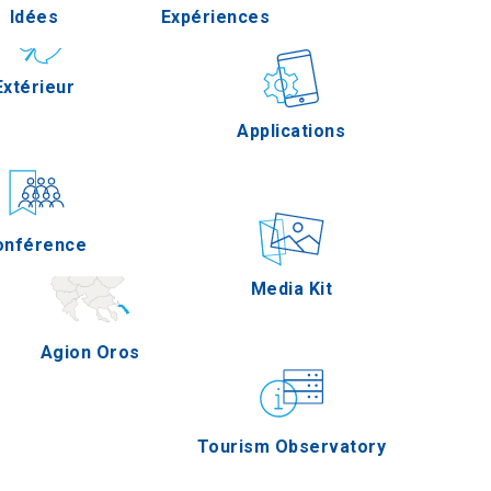
Idées
Expériences
Pella
Extérieur
Gastronomie
Applications
Serres
onférence
Épreuves
Media Kit
Agion Oros
Tourism Observatory