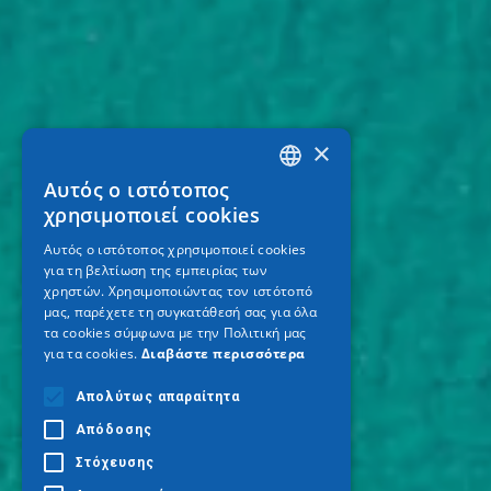
×
Αυτός ο ιστότοπος
GREEK
χρησιμοποιεί cookies
ENGLISH
Αυτός ο ιστότοπος χρησιμοποιεί cookies
για τη βελτίωση της εμπειρίας των
GERMAN
χρηστών. Χρησιμοποιώντας τον ιστότοπό
μας, παρέχετε τη συγκατάθεσή σας για όλα
τα cookies σύμφωνα με την Πολιτική μας
για τα cookies.
Διαβάστε περισσότερα
Απολύτως απαραίτητα
Απόδοσης
Στόχευσης