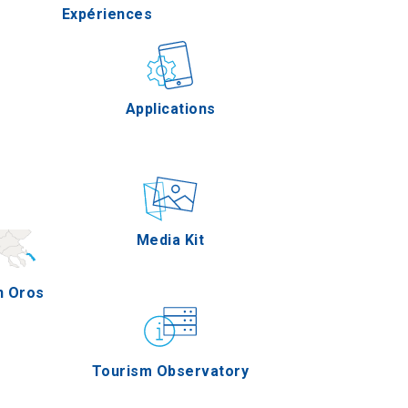
Expériences
lla
Gastronomie
Applications
rres
e
Épreuves
Media Kit
n Oros
Tourism Observatory