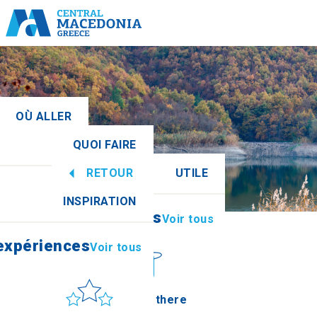
OÙ ALLER
QUOI FAIRE
rale
Voir tous
RETOUR
UTILE
 expériences
Voir tous
INSPIRATION
Informations
Voir tous
athia
 expériences
Voir tous
Soleil et mer
How to get there