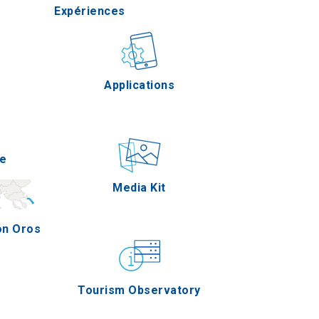
Expériences
ella
Gastronomie
Applications
erres
e
Épreuves
Media Kit
on Oros
Tourism Observatory