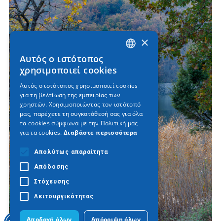
×
Αυτός ο ιστότοπος
GREEK
χρησιμοποιεί cookies
ENGLISH
Αυτός ο ιστότοπος χρησιμοποιεί cookies
για τη βελτίωση της εμπειρίας των
GERMAN
χρηστών. Χρησιμοποιώντας τον ιστότοπό
μας, παρέχετε τη συγκατάθεσή σας για όλα
τα cookies σύμφωνα με την Πολιτική μας
για τα cookies.
Διαβάστε περισσότερα
Απολύτως απαραίτητα
Απόδοσης
Στόχευσης
Λειτουργικότητας
Αποδοχή όλων
Απόρριψη όλων