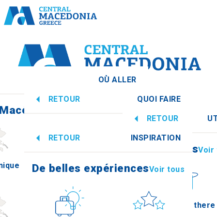
OÙ ALLER
RETOUR
QUOI FAIRE
 Macédoine centrale
Voir tous
RETOUR
UT
De belles expériences
Voir tous
RETOUR
INSPIRATION
Informations
Voir
nique
Imathia
De belles expériences
Voir tous
Culture
Soleil et mer
How to get there