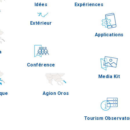
Idées
Expériences
s
Pella
Extérieur
Gastronomie
Applications
a
Serres
Conférence
Épreuves
Media Kit
ique
Agion Oros
Tourism Observato