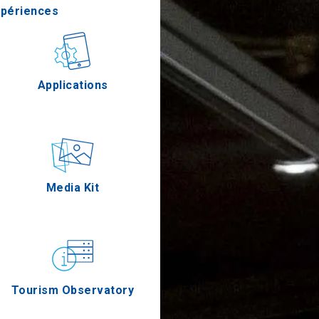
xpériences
stronomie
Applications
Épreuves
Media Kit
Tourism Observatory