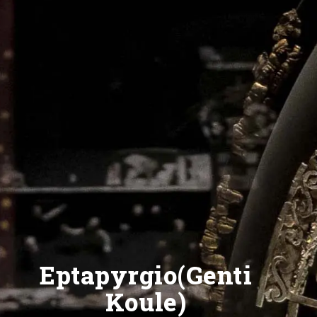
Eptapyrgio(Genti
Koule)