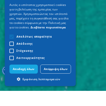
ENGLISH
Αυτός ο ιστότοπος χρησιμοποιεί cookies
για τη βελτίωση της εμπειρίας των
GERMAN
χρηστών. Χρησιμοποιώντας τον ιστότοπό
μας, παρέχετε τη συγκατάθεσή σας για όλα
τα cookies σύμφωνα με την Πολιτική μας
για τα cookies.
Διαβάστε περισσότερα
Απολύτως απαραίτητα
Απόδοσης
Στόχευσης
Λειτουργικότητας
Αποδοχή όλων
Απόρριψη όλων
Εμφάνιση λεπτομερειών
Απολύτως απαραίτητα
Απόδοσης
Στόχευσης
Λειτουργικότητας